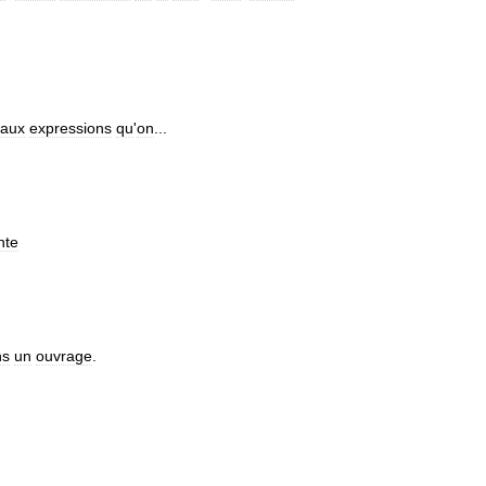
aux
expressions
qu
'
on
...
nte
ns
un
ouvrage
.