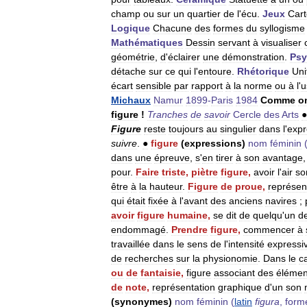
champ
ou
sur
un
quartier
de
l
'
écu
.
Jeux
Cart
Logique
Chacune
des
formes
du
syllogisme
Mathématiques
Dessin
servant
à
visualiser
géométrie
,
d
'
éclairer
une
démonstration
.
Psy
détache
sur
ce
qui
l
'
entoure
.
Rhétorique
Uni
écart
sensible
par
rapport
à
la
norme
ou
à
l
'
u
Michaux
Namur
1899
-
Paris
1984
Comme
o
figure
!
Tranches
de
savoir
Cercle
des
Arts
●
Figure
reste
toujours
au
singulier
dans
l
'
expr
suivre
.
●
figure
(
expressions
)
nom
féminin
dans
une
épreuve
,
s
'
en
tirer
à
son
avantage
pour
.
Faire
triste
,
piètre
figure
,
avoir
l
'
air
so
être
à
la
hauteur
.
Figure
de
proue
,
représen
qui
était
fixée
à
l
'
avant
des
anciens
navires
;
avoir
figure
humaine
,
se
dit
de
quelqu
'
un
d
endommagé
.
Prendre
figure
,
commencer
à
travaillée
dans
le
sens
de
l
'
intensité
expressi
de
recherches
sur
la
physionomie
.
Dans
le
c
ou
de
fantaisie
,
figure
associant
des
élémen
de
note
,
représentation
graphique
d
'
un
son
(
synonymes
)
nom
féminin
(
latin
figura
,
form