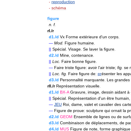
-
reproduction
-
schéma
figure
n
.
f
.
rI
./
r
d1
./
d
Vx
Forme
extérieure
d
'
un
corps
.
—
Mod
.
Figure
humaine
.
||
Spécial
.
Visage
.
Se
laver
la
figure
.
d2
./
d
Mine
,
contenance
.
||
Loc
.
Faire
bonne
figure
.
—
Faire
triste
figure:
avoir
l
'
air
triste
;
fig
.
se
||
Loc
.
fig
.
Faire
figure
de:
pr
ésenter
les
app
d3
./
d
Personnalité
marquante
.
Les
grandes
rII
./
r
Représentation
visuelle
.
d1
./
d
BX
-
A
Gravure
,
image
,
dessin
aidant
à
||
Spécial
.
Représentation
d
'
un
être
humain
—
JEU
Roi
,
dame
,
valet
et
cavalier
des
cart
—
Figure
de
proue:
sculpture
qui
ornait
la
p
d2
./
d
GEOM
Ensemble
de
lignes
ou
de
surf
d3
./
d
Combinaison
de
déplacements
,
de
pa
d4
./
d
MUS
Figure
de
note
,
forme
graphique