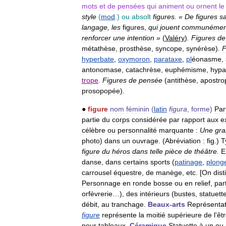
mots
et
de
pensées
qui
animent
ou
ornent
le
style
(
mod
.)
ou
absolt
figures
. «
De
figures
s
langage
,
les
figures
,
qui
jouent
communémen
renforcer
une
intention
»
(
Valéry
)
.
Figures
de
métathèse
,
prosthèse
,
syncope
,
synérèse
).
F
hyperbate
,
oxymoron
,
parataxe
,
pl
éonasme
,
antonomase
,
catachrèse
,
euphémisme
,
hypa
trope
.
Figures
de
pensée
(
antithèse
,
apostro
prosopopée
).
●
figure
nom
féminin
(
latin
figura
,
forme
)
Par
partie
du
corps
considérée
par
rapport
aux
e
célèbre
ou
personnalité
marquante
:
Une
gr
photo
)
dans
un
ouvrage
. (
Abréviation
:
fig
.)
T
figure
du
héros
dans
telle
pièce
de
théâtre
.
E
danse
,
dans
certains
sports
(
patinage
,
plong
carrousel
équestre
,
de
manège
,
etc
. [
On
dis
Personnage
en
ronde
bosse
ou
en
relief
,
par
orfèvrerie
…),
des
intérieurs
(
bustes
,
statuett
débit
,
au
tranchage
.
Beaux
-
arts
Représentat
figure
représente
la
moitié
supérieure
de
l
'
êt
pour
tableaux
.
Céramique
Statuette
à
un
ou