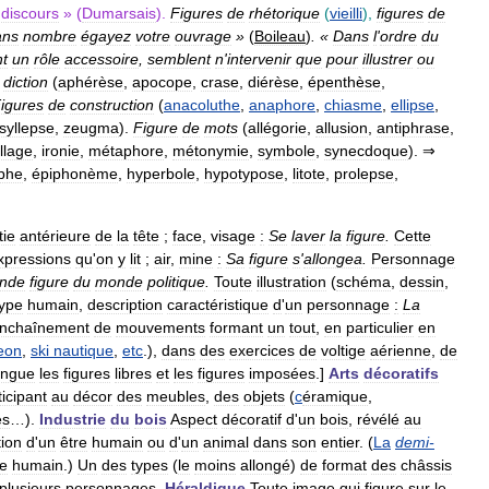
discours
» (
Dumarsais
).
Figures
de
rhétorique
(
vieilli
),
figures
de
ans
nombre
égayez
votre
ouvrage
»
(
Boileau
)
. «
Dans
l
'
ordre
du
t
un
rôle
accessoire
,
semblent
n
'
intervenir
que
pour
illustrer
ou
diction
(
aphérèse
,
apocope
,
crase
,
diérèse
,
épenthèse
,
igures
de
construction
(
anacoluthe
,
anaphore
,
chiasme
,
ellipse
,
syllepse
,
zeugma
).
Figure
de
mots
(
allégorie
,
allusion
,
antiphrase
,
llage
,
ironie
,
métaphore
,
métonymie
,
symbole
,
synecdoque
).
⇒
phe
,
épiphonème
,
hyperbole
,
hypotypose
,
litote
,
prolepse
,
tie
antérieure
de
la
tête
;
face
,
visage
:
Se
laver
la
figure
.
Cette
xpressions
qu
'
on
y
lit
;
air
,
mine
:
Sa
figure
s
'
allongea
.
Personnage
ande
figure
du
monde
politique
.
Toute
illustration
(
schéma
,
dessin
,
ype
humain
,
description
caractéristique
d
'
un
personnage
:
La
nchaînement
de
mouvements
formant
un
tout
,
en
particulier
en
eon
,
ski
nautique
,
etc
.),
dans
des
exercices
de
voltige
aérienne
,
de
tingue
les
figures
libres
et
les
figures
imposées
.]
Arts
décoratifs
ticipant
au
décor
des
meubles
,
des
objets
(
c
éramique
,
es
…).
Industrie
du
bois
Aspect
décoratif
d
'
un
bois
,
révélé
au
ion
d
'
un
être
humain
ou
d
'
un
animal
dans
son
entier
. (
La
demi
-
re
humain
.)
Un
des
types
(
le
moins
allongé
)
de
format
des
châssis
plusieurs
personnages
.
Héraldique
Toute
image
qui
figure
sur
le