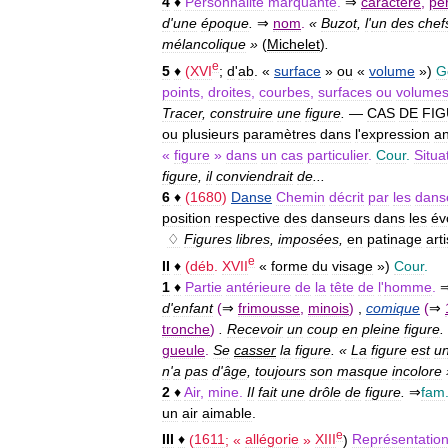
4
♦
Personnalité
marquante
.
⇒
caractère
,
pe
d
'
une
époque
.
⇒
nom
.
«
Buzot
,
l
'
un
des
chef
mélancolique
»
(
Michelet
)
.
e
5
♦
(
XVI
;
d
'
ab
. «
surface
»
ou
«
volume
»)
G
points
,
droites
,
courbes
,
surfaces
ou
volume
Tracer
,
construire
une
figure
.
—
CAS
DE
FI
ou
plusieurs
paramètres
dans
l
'
expression
an
«
figure
»
dans
un
cas
particulier
.
Cour
.
Situa
figure
,
il
conviendrait
de
...
6
♦
(
1680
)
Danse
Chemin
décrit
par
les
dans
position
respective
des
danseurs
dans
les
év
♢
Figures
libres
,
imposées
,
en
patinage
art
e
II
♦
(
déb
.
XVII
«
forme
du
visage
»)
Cour
.
1
♦
Partie
antérieure
de
la
tête
de
l
'
homme
.
d
'
enfant
(
⇒
frimousse
,
minois
)
,
comique
(
⇒
tronche
)
.
Recevoir
un
coup
en
pleine
figure
.
gueule
.
Se
casser
la
figure
. «
La
figure
est
u
n
'
a
pas
d
'
âge
,
toujours
son
masque
incolore
2
♦
Air
,
mine
.
Il
fait
une
drôle
de
figure
.
⇒
fam
un
air
aimable
.
e
III
♦
(
1611
; «
allégorie
»
XIII
)
Représentatio