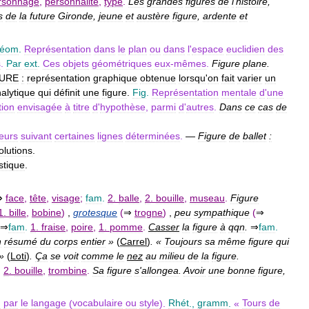
rsonnage
,
personnalité
,
type
.
Les
grandes
figures
de
l
'
histoire
,
s
de
la
future
Gironde
,
jeune
et
austère
figure
,
ardente
et
éom
.
Représentation
dans
le
plan
ou
dans
l
'
espace
euclidien
des
s
.
Par
ext
.
Ces
objets
géométriques
eux
-
mêmes
.
Figure
plane
.
GURE
:
représentation
graphique
obtenue
lorsqu
'
on
fait
varier
un
alytique
qui
définit
une
figure
.
Fig
.
Représentation
mentale
d
'
une
tion
envisagée
à
titre
d
'
hypothèse
,
parmi
d
'
autres
.
Dans
ce
cas
de
eurs
suivant
certaines
lignes
déterminées
.
—
Figure
de
ballet
:
olutions
.
istique
.
⇒
face
,
tête
,
visage
;
fam
.
2
.
balle
,
2
.
bouille
,
museau
.
Figure
1
.
bille
,
bobine
)
,
grotesque
(
⇒
trogne
)
,
peu
sympathique
(
⇒
⇒
fam
.
1
.
fraise
,
poire
,
1
.
pomme
.
Casser
la
figure
à
qqn
.
⇒
fam
.
n
résumé
du
corps
entier
»
(
Carrel
)
. «
Toujours
sa
même
figure
qui
»
(
Loti
)
.
Ça
se
voit
comme
le
nez
au
milieu
de
la
figure
.
.
2
.
bouille
,
trombine
.
Sa
figure
s
'
allongea
.
Avoir
une
bonne
figure
,
n
par
le
langage
(
vocabulaire
ou
style
).
Rhét
.,
gramm
.
«
Tours
de