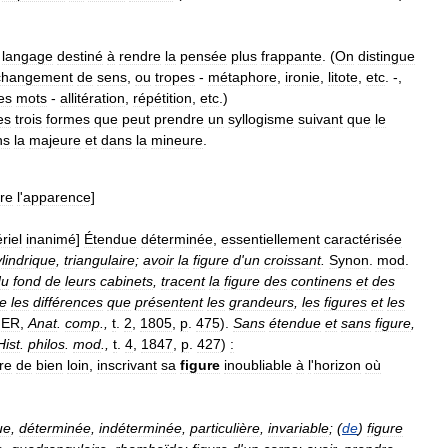
langage
destiné
à
rendre
la
pensée
plus
frappante
. (
On
distingue
changement
de
sens
,
ou
tropes
-
métaphore
,
ironie
,
litote
,
etc
. -,
es
mots
-
allitération
,
répétition
,
etc
.)
es
trois
formes
que
peut
prendre
un
syllogisme
suivant
que
le
ns
la
majeure
et
dans
la
mineure
.
re
l
'
apparence
]
riel
inanimé
]
Étendue
déterminée
,
essentiellement
caractérisée
ylindrique
,
triangulaire
;
avoir
la
figure
d
'
un
croissant
.
Synon
.
mod
.
du
fond
de
leurs
cabinets
,
tracent
la
figure
des
continens
et
des
re
les
différences
que
présentent
les
grandeurs
,
les
figures
et
les
IER
,
Anat
.
comp
.,
t
.
2
,
1805
,
p
.
475
).
Sans
étendue
et
sans
figure
,
Hist
.
philos
.
mod
.,
t
.
4
,
1847
,
p
.
427
)
:
ire
de
bien
loin
,
inscrivant
sa
figure
inoubliable
à
l
'
horizon
où
ue
,
déterminée
,
indéterminée
,
particulière
,
invariable
; (
de
)
figure