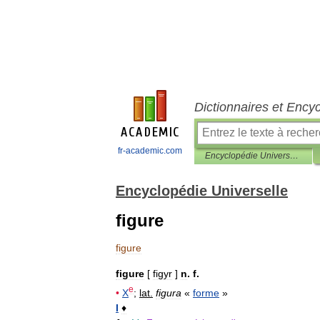
Dictionnaires et Ency
fr-academic.com
Encyclopédie Universelle
Encyclopédie Universelle
figure
figure
figure
[
figyr
]
n
.
f
.
e
•
X
;
lat
.
figura
«
forme
»
I
♦