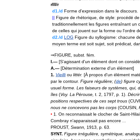
rIII
/
r
d1
./
d
Forme
d
'
expression
dans
le
discours
.
||
Figure
de
rhétorique
,
de
style:
procédé
de
traditionnellement
les
figures
entraînant
un
de
celles
qui
jouent
sur
la
forme
ou
l
'
ordre
d
d2
./
d
LOG
Figure
du
syllogisme:
chacune
d
moyen
terme
est
soit
sujet
,
soit
prédicat
,
da
⇒
FIGURE
,
subst
.
fém
.
I
.—
[
S
'
agissant
d
'
un
élément
dont
on
considè
A
.—
[
Détermination
externe
d
'
un
élément
]
1
.
Vieilli
ou
littér
.
[
À
propos
d
'
un
élément
maté
par
le
contour
.
Figure
régulière
; (
de
)
figure
c
usuel
forme
.
Les
faiseurs
de
systèmes
,
qui
,
îles
(
Voy
.
La
Pérouse
,
t
.
2
,
1797
,
p
.
1
).
Décri
positions
respectives
de
ces
sept
trous
(
CUV
nous
ne
concevons
pas
les
corps
(
COUSIN
,
•
1
.
On
reconnaissait
le
clocher
de
Saint
-
Hila
Combray
n
'
apparaissait
pas
encore
...
PROUST
,
Swann
,
1913
,
p
.
63
.
SYNT
.
Figure
irrégulière
,
symétrique
,
analog