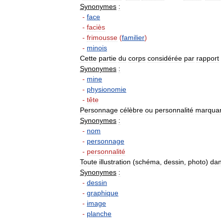
Synonymes
:
-
face
-
faciès
-
frimousse
(
familier
)
-
minois
Cette
partie
du
corps
considérée
par
rapport
Synonymes
:
-
mine
-
physionomie
-
tête
Personnage
célèbre
ou
personnalité
marqua
Synonymes
:
-
nom
-
personnage
-
personnalité
Toute
illustration
(
schéma
,
dessin
,
photo
)
da
Synonymes
:
-
dessin
-
graphique
-
image
-
planche