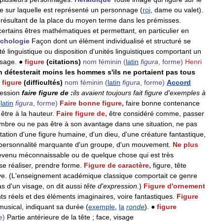
e
sur
laquelle
est
représenté
un
personnage
(
roi
,
dame
ou
valet
).
résultant
de
la
place
du
moyen
terme
dans
les
prémisses
.
certains
êtres
mathématiques
et
permettant
,
en
particulier
en
chologie
Façon
dont
un
élément
individualisé
et
structuré
se
té
linguistique
ou
disposition
d
'
unités
linguistiques
comportant
un
sage
.
●
figure
(
citations
)
nom
féminin
(
latin
figura
,
forme
)
Henri
n
détesterait
moins
les
hommes
s
'
ils
ne
portaient
pas
tous
figure
(
difficultés
)
nom
féminin
(
latin
figura
,
forme
)
Accord
ession
faire
figure
de
:
ils
avaient
toujours
fait
figure
d
'
exemples
à
(
latin
figura
,
forme
)
Faire
bonne
figure
,
faire
bonne
contenance
,
être
à
la
hauteur
.
Faire
figure
de
,
être
considéré
comme
,
passer
mbre
ou
ne
pas
être
à
son
avantage
dans
une
situation
,
ne
pas
tation
d
'
une
figure
humaine
,
d
'
un
dieu
,
d
'
une
créature
fantastique
,
personnalité
marquante
d
'
un
groupe
,
d
'
un
mouvement
.
Ne
plus
evenu
méconnaissable
ou
de
quelque
chose
qui
est
très
se
réaliser
,
prendre
forme
.
Figure
de
caractère
,
figure
,
tête
ve
. (
L
'
enseignement
académique
classique
comportait
ce
genre
as
d
'
un
visage
,
on
dit
aussi
tête
d
'
expression
.
)
Figure
d
'
ornement
ts
réels
et
des
éléments
imaginaires
,
voire
fantastiques
.
Figure
musical
,
indiquant
sa
durée
(
exemple
,
la
ronde
).
●
figure
e
)
Partie
antérieure
de
la
tête
;
face
,
visage