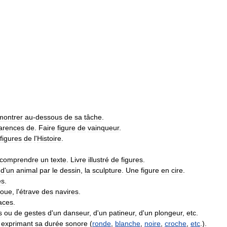
montrer
au
-
dessous
de
sa
tâche
.
arences
de
.
Faire
figure
de
vainqueur
.
figures
de
l
'
Histoire
.
comprendre
un
texte
.
Livre
illustré
de
figures
.
,
d
'
un
animal
par
le
dessin
,
la
sculpture
.
Une
figure
en
cire
.
es
.
roue
,
l
'
étrave
des
navires
.
aces
.
s
ou
de
gestes
d
'
un
danseur
,
d
'
un
patineur
,
d
'
un
plongeur
,
etc
.
exprimant
sa
durée
sonore
(
ronde
,
blanche
,
noire
,
croche
,
etc
.).