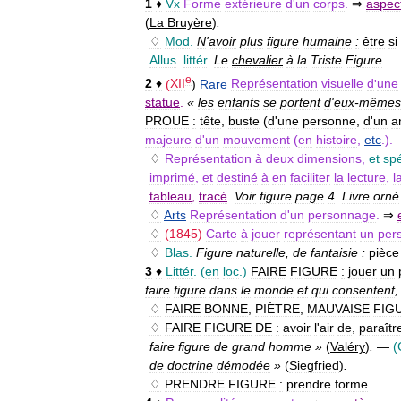
1
♦
Vx
Forme
extérieure
d
'
un
corps
.
⇒
aspec
(
La
Bruyère
)
.
♢
Mod
.
N
'
avoir
plus
figure
humaine
:
être
si
Allus
.
littér
.
Le
chevalier
à
la
Triste
Figure
.
e
2
♦
(
XII
)
Rare
Représentation
visuelle
d
'
une
statue
.
«
les
enfants
se
portent
d
'
eux
-
mêmes
PROUE
:
tête
,
buste
(
d
'
une
personne
,
d
'
un
a
majeure
d
'
un
mouvement
(
en
histoire
,
etc
.).
♢
Représentation
à
deux
dimensions
,
et
spé
imprimé
,
et
destiné
à
en
faciliter
la
lecture
,
l
tableau
,
tracé
.
Voir
figure
page
4
.
Livre
orné
♢
Arts
Représentation
d
'
un
personnage
.
⇒
♢
(
1845
)
Carte
à
jouer
représentant
un
per
♢
Blas
.
Figure
naturelle
,
de
fantaisie
:
pièce
3
♦
Littér
.
(
en
loc
.)
FAIRE
FIGURE
:
jouer
un
faire
figure
dans
le
monde
et
qui
consentent
♢
FAIRE
BONNE
,
PIÈTRE
,
MAUVAISE
FIG
♢
FAIRE
FIGURE
DE
:
avoir
l
'
air
de
,
paraîtr
faire
figure
de
grand
homme
»
(
Valéry
)
.
—
(
de
doctrine
démodée
»
(
Siegfried
)
.
♢
PRENDRE
FIGURE
:
prendre
forme
.