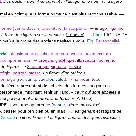
t
.
Des
outils
«
dont
il
ne
connaît
ni
l
'
usage
,
ni
le
nom
,
ni
la
figure
»
mal
en
point
que
la
forme
humaine
n
'
est
plus
reconnaissable
. —
forme
(
par
le
dessin
,
la
peinture
,
la
sculpture
).
⇒
image
;
figurine
,
à
faire
des
figures
sur
le
papier
»
(
Fénelon
)
.
—
Cour
.
FIGURE
DE
nimal
)
à
la
proue
des
anciens
navires
à
voile
.
Fig
.
Personnalité
cialt
,
dessin
au
trait
,
mis
en
rapport
avec
un
texte
écrit
ou
a
compréhension
.
⇒
croquis
,
graphique
,
illustration
,
schéma
,
de
figures
.
⇒
2
.
estampe
,
vignette
;
illustré
.
effigie
,
portrait
,
statue
.
La
figure
d
'
un
tableau
.
sonnage
(
roi
,
dame
,
cavalier
,
valet
).
⇒
honneur
,
tête
.
de
l
'
écu
représentant
des
objets
,
des
formes
imaginaires
.
personnage
important
,
tenir
un
rang
.
«
ceux
qui
sont
appelés
à
,
qui
parviennent
à
demeurer
naturels
»
(
A
.
Gide
)
.
URE
:
avoir
une
apparence
(
bonne
,
pi
ètre
,
mauvaise
).
e
,
passer
pour
(
en
bien
ou
en
mal
).
«
Il
est
gênant
et
fatigant
de
Choses
)
Le
libéralisme
«
fait
figure
,
auprès
des
gens
avancés
[...]